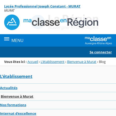
Panneau de gestion des cookies
Lycée Professionnel Joseph Constant - MURAT
Menu de la rubrique
Contenu
MURAT
MENU
Se connecter
Vous êtes ici :
Accueil
›
L'établissement
›
Bienvenue à Murat
›
Blog
L'établissement
Actualités
Bienvenue à Murat
Nos formations
Internat d'excellence