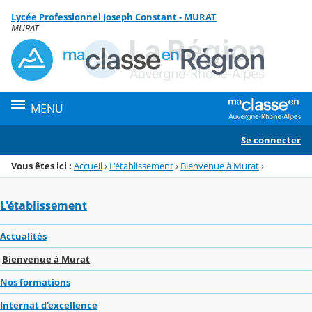
Panneau de gestion des cookies
Lycée Professionnel Joseph Constant - MURAT
Menu de la rubrique
Contenu
MURAT
MENU
Se connecter
Vous êtes ici :
Accueil
›
L'établissement
›
Bienvenue à Murat
›
L'établissement
Actualités
Bienvenue à Murat
Nos formations
Internat d'excellence