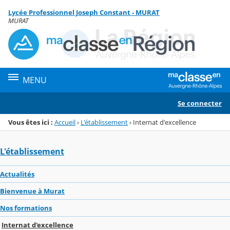
Panneau de gestion des cookies
Lycée Professionnel Joseph Constant - MURAT
Menu de la rubrique
Contenu
MURAT
MENU
Se connecter
Vous êtes ici :
Accueil
›
L'établissement
›
Internat d'excellence
L'établissement
Actualités
Bienvenue à Murat
Nos formations
Internat d'excellence