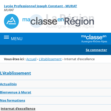
Panneau de gestion des cookies
Lycée Professionnel Joseph Constant - MURAT
Menu de la rubrique
Contenu
MURAT
MENU
Se connecter
Vous êtes ici :
Accueil
›
L'établissement
›
Internat d'excellence
L'établissement
Actualités
Bienvenue à Murat
Nos formations
Internat d'excellence