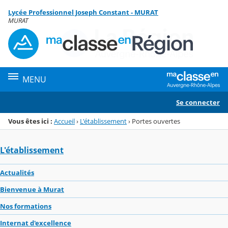
Panneau de gestion des cookies
Lycée Professionnel Joseph Constant - MURAT
Menu de la rubrique
Contenu
MURAT
MENU
Se connecter
Vous êtes ici :
Accueil
›
L'établissement
›
Portes ouvertes
L'établissement
Actualités
Bienvenue à Murat
Nos formations
Internat d'excellence