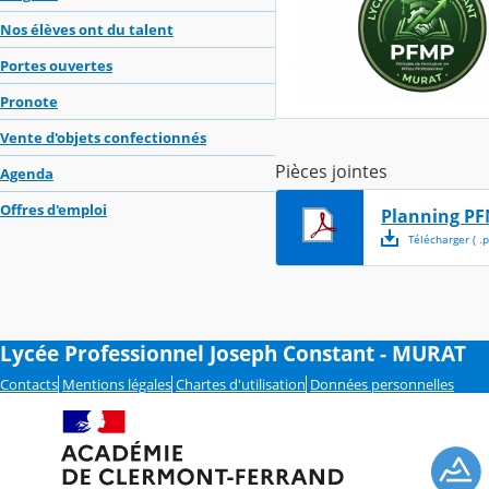
Nos élèves ont du talent
Portes ouvertes
Pronote
Vente d'objets confectionnés
Pièces jointes
Agenda
Offres d'emploi
Planning PF
Télécharger
( .
p
Lycée Professionnel Joseph Constant - MURAT
Contacts
Mentions légales
Chartes d'utilisation
Données personnelles