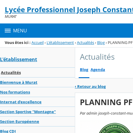
Panneau de gestion des cookies
Lycée Professionnel Joseph Constan
Menu de la rubrique
Contenu
MURAT
MENU
Vous êtes ici :
Accueil
›
L'établissement
›
Actualités
›
Blog
›
PLANNING PF
Actualités
L'établissement
Blog
Agenda
Actualités
Bienvenue à Murat
‹
Retour au blog
Nos formations
PLANNING PF
Internat d'excellence
Section Sportive "Montagne"
Par admin joseph-constant-murat,
Section Européenne
Blog CDI