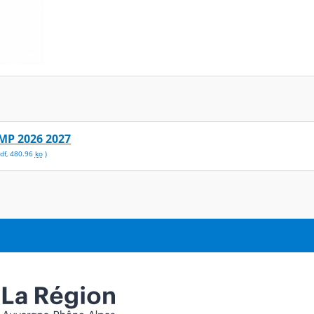
MP 2026 2027
df
,
480.96
ko
)