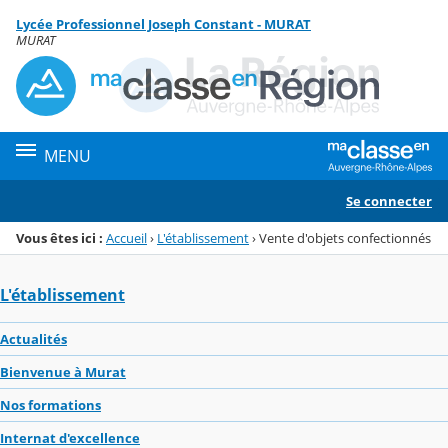
Panneau de gestion des cookies
Lycée Professionnel Joseph Constant - MURAT
Menu de la rubrique
Contenu
MURAT
MENU
Se connecter
Vous êtes ici :
Accueil
›
L'établissement
›
Vente d'objets confectionnés
L'établissement
Actualités
Bienvenue à Murat
Nos formations
Internat d'excellence