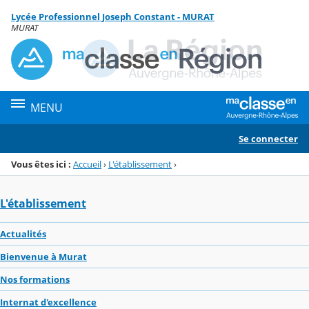
Panneau de gestion des cookies
Lycée Professionnel Joseph Constant - MURAT
Menu de la rubrique
Contenu
MURAT
MENU
Se connecter
Vous êtes ici :
Accueil
›
L'établissement
›
L'établissement
Actualités
Bienvenue à Murat
Nos formations
Internat d'excellence