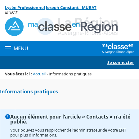
Panneau de gestion des cookies
Lycée Professionnel Joseph Constant - MURAT
Menu de la rubrique
Contenu
MURAT
MENU
Se connecter
Vous êtes ici :
Accueil
›
Informations pratiques
Informations pratiques
Aucun élément pour l'article « Contacts » n'a été
publié.
Vous pouvez vous rapprocher de l'administrateur de votre ENT
pour plus d'informations.