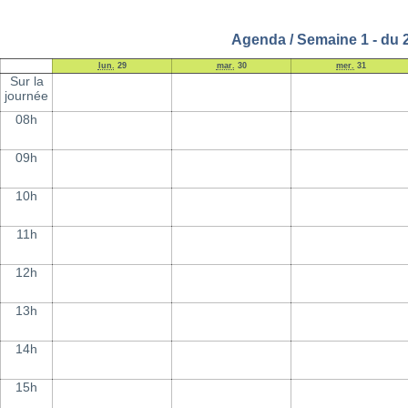
Agenda / Semaine 1 - du 
lun.
29
mar.
30
mer.
31
Sur la
journée
08h
09h
10h
11h
12h
13h
14h
15h