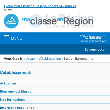
Panneau de gestion des cookies
Lycée Professionnel Joseph Constant - MURAT
Menu de la rubrique
Contenu
MURAT
MENU
Se connecter
Vous êtes ici :
Accueil
›
L'établissement
›
Section Européenne
L'établissement
Actualités
Bienvenue à Murat
Nos formations
Internat d'excellence