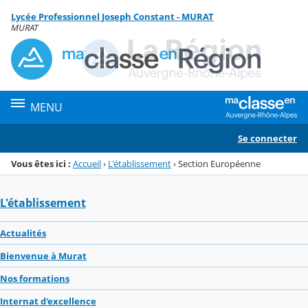
Panneau de gestion des cookies
Lycée Professionnel Joseph Constant - MURAT
Menu de la rubrique
Contenu
MURAT
MENU
Se connecter
Vous êtes ici :
Accueil
›
L'établissement
›
Section Européenne
L'établissement
Actualités
Bienvenue à Murat
Nos formations
Internat d'excellence