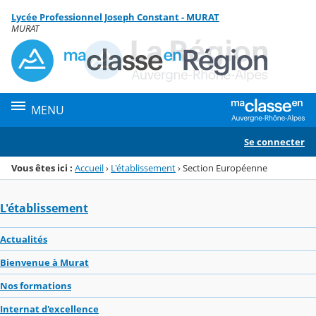
Panneau de gestion des cookies
Lycée Professionnel Joseph Constant - MURAT
Menu de la rubrique
Contenu
MURAT
MENU
Se connecter
Vous êtes ici :
Accueil
›
L'établissement
›
Section Européenne
L'établissement
Actualités
Bienvenue à Murat
Nos formations
Internat d'excellence