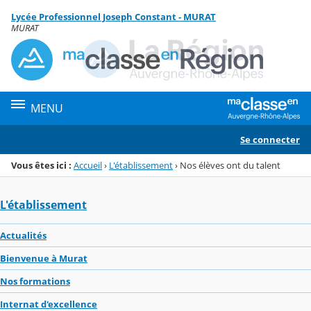
Panneau de gestion des cookies
Lycée Professionnel Joseph Constant - MURAT
Menu de la rubrique
Contenu
MURAT
MENU
Se connecter
Vous êtes ici :
Accueil
›
L'établissement
›
Nos élèves ont du talent
L'établissement
Actualités
Bienvenue à Murat
Nos formations
Internat d'excellence