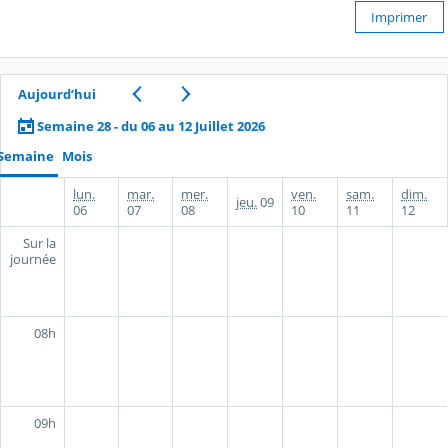
Imprimer
Aujourd’hui
Semaine 28 - du 06 au 12 Juillet 2026
Semaine
Mois
lun.
mar.
mer.
ven.
sam.
dim.
jeu.
09
06
07
08
10
11
12
Sur la
journée
08h
09h