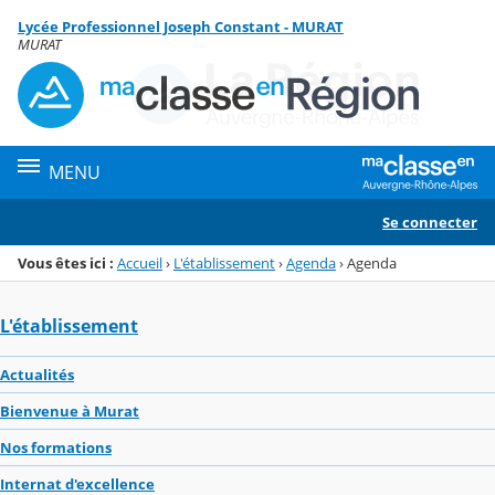
Panneau de gestion des cookies
Lycée Professionnel Joseph Constant - MURAT
Menu de la rubrique
Contenu
MURAT
MENU
Se connecter
Vous êtes ici :
Accueil
›
L'établissement
›
Agenda
›
Agenda
L'établissement
Actualités
Bienvenue à Murat
Nos formations
Internat d'excellence