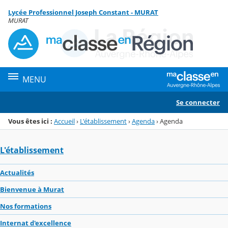
Panneau de gestion des cookies
Lycée Professionnel Joseph Constant - MURAT
Menu de la rubrique
Contenu
MURAT
MENU
Se connecter
Vous êtes ici :
Accueil
›
L'établissement
›
Agenda
›
Agenda
L'établissement
Actualités
Bienvenue à Murat
Nos formations
Internat d'excellence