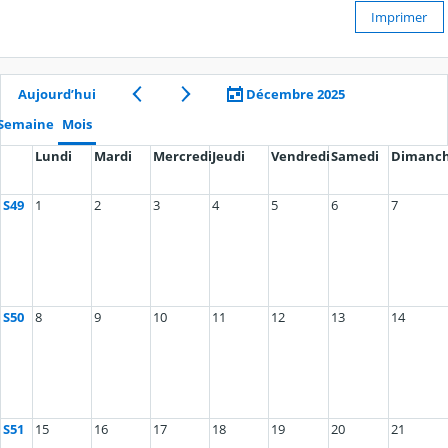
Imprimer
Aujourd’hui
Décembre 2025
Semaine
Mois
Lundi
Mardi
Mercredi
Jeudi
Vendredi
Samedi
Dimanc
S49
1
2
3
4
5
6
7
S50
8
9
10
11
12
13
14
S51
15
16
17
18
19
20
21